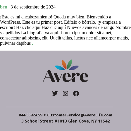
ben
|
3 de septiembre de 2024
¡Éste es mi encabezamiento! Queda muy bien. Bienvenido a
WordPress. Este es tu primer post. Edítalo o bórralo, ¡y empieza a
escribir! Haz clic aquí Haz clic aquí Nuevos avances de rango Nombre
y apellidos La biografía va aquí. Lorem ipsum dolor sit amet,
consectetur adipiscing elit. Ut elit tellus, luctus nec ullamcorper mattis,
pulvinar dapibus
.
844-559-5659
CustomerService@AvereLife.com
3 School Street #101B Glen Cove, NY 11542